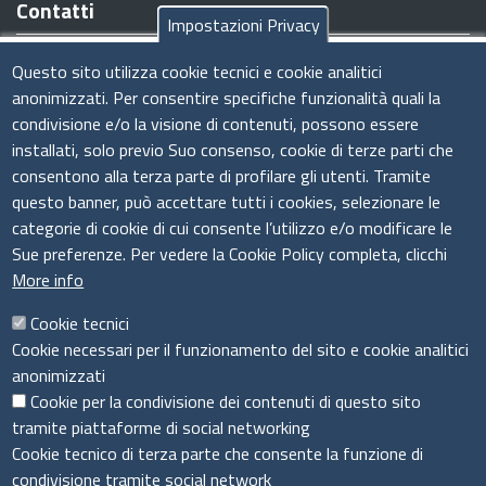
Contatti
Impostazioni Privacy
Sede legale/operativa:
Viale Armando Diaz n. 221 - 09126
Questo sito utilizza cookie tecnici e cookie analitici
Cagliari (CA)
anonimizzati. Per consentire specifiche funzionalità quali la
Tel:
070.34961
condivisione e/o la visione di contenuti, possono essere
Codice Fiscale e Partita IVA:
03011440926
installati, solo previo Suo consenso, cookie di terze parti che
E-Mail
:
amministrazione@csimprese.it
consentono alla terza parte di profilare gli utenti. Tramite
Pec:
amministrazione@pec.csimprese.it
questo banner, può accettare tutti i cookies, selezionare le
Sito web:
www.csimprese.it
categorie di cookie di cui consente l’utilizzo e/o modificare le
Sue preferenze. Per vedere la Cookie Policy completa, clicchi
More info
Cookie tecnici
Cookie necessari per il funzionamento del sito e cookie analitici
Seguici su
anonimizzati
Cookie per la condivisione dei contenuti di questo sito
tramite piattaforme di social networking
Cookie tecnico di terza parte che consente la funzione di
Sito web
condivisione tramite social network