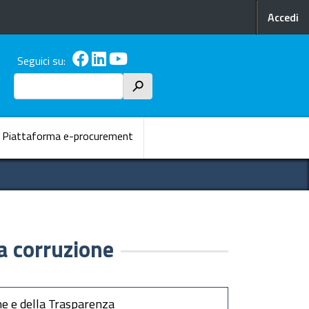
Menu p
Accedi
Seguici su:
Cerca
h
pale
Piattaforma e-procurement
a corruzione
ne e della Trasparenza