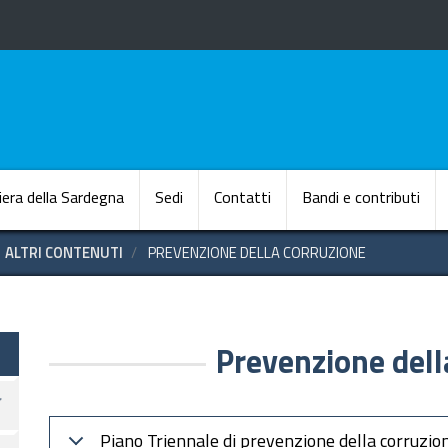
Salta
al
contenuto
principale
Navigazione princi
iera della Sardegna
Sedi
Contatti
Bandi e contributi
ALTRI CONTENUTI
PREVENZIONE DELLA CORRUZIONE
e
Prevenzione dell
Piano Triennale di prevenzione della corruzio