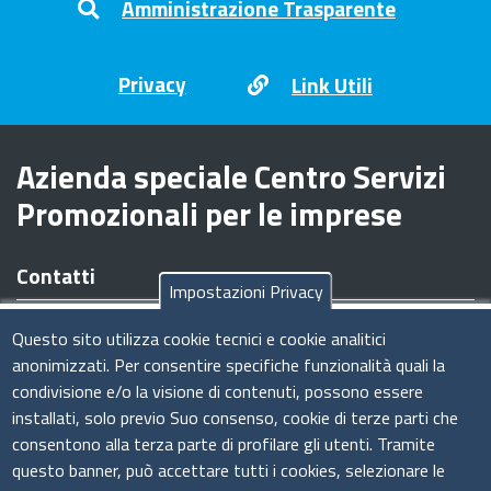
Amministrazione Trasparente
Privacy
Link Utili
Azienda speciale Centro Servizi
Promozionali per le imprese
Contatti
Impostazioni Privacy
Sede legale/operativa:
Viale Armando Diaz n. 221 - 09126
Questo sito utilizza cookie tecnici e cookie analitici
Cagliari (CA)
anonimizzati. Per consentire specifiche funzionalità quali la
Tel:
070.34961
condivisione e/o la visione di contenuti, possono essere
Codice Fiscale e Partita IVA:
03011440926
installati, solo previo Suo consenso, cookie di terze parti che
E-Mail
:
amministrazione@csimprese.it
consentono alla terza parte di profilare gli utenti. Tramite
Pec:
amministrazione@pec.csimprese.it
questo banner, può accettare tutti i cookies, selezionare le
Sito web:
www.csimprese.it