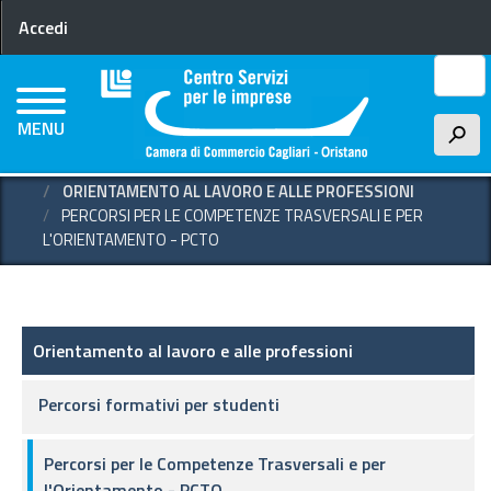
Menu profilo utente
Salta
Accedi
al
contenuto
Cerca
principale
MENU
h
HOME
ORIENTAMENTO AL LAVORO E ALLE PROFESSIONI
PERCORSI PER LE COMPETENZE TRASVERSALI E PER
L'ORIENTAMENTO - PCTO
Orientamento lavoro-professioni
Orientamento al lavoro e alle professioni
Percorsi formativi per studenti
Percorsi per le Competenze Trasversali e per
l'Orientamento - PCTO