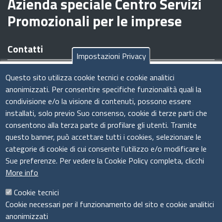
Azienda speciale Centro Servizi
Promozionali per le imprese
Contatti
Impostazioni Privacy
Sede legale/operativa:
Viale Armando Diaz n. 221 - 09126
Questo sito utilizza cookie tecnici e cookie analitici
Cagliari (CA)
anonimizzati. Per consentire specifiche funzionalità quali la
Tel:
070.34961
condivisione e/o la visione di contenuti, possono essere
Codice Fiscale e Partita IVA:
03011440926
installati, solo previo Suo consenso, cookie di terze parti che
E-Mail
:
amministrazione@csimprese.it
consentono alla terza parte di profilare gli utenti. Tramite
Pec:
amministrazione@pec.csimprese.it
questo banner, può accettare tutti i cookies, selezionare le
Sito web:
www.csimprese.it
categorie di cookie di cui consente l’utilizzo e/o modificare le
Sue preferenze. Per vedere la Cookie Policy completa, clicchi
More info
Cookie tecnici
Cookie necessari per il funzionamento del sito e cookie analitici
Seguici su
anonimizzati