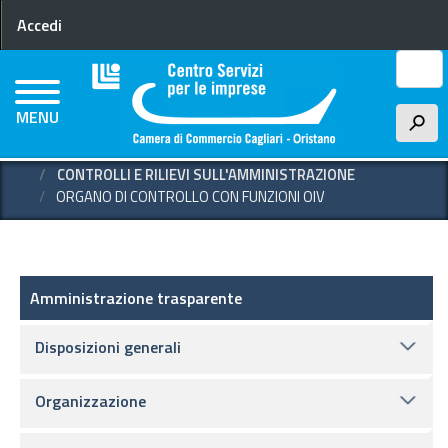
Menu profilo utente
Salta
Accedi
al
contenuto
Cerca
principale
MENU
h
HOME
AMMINISTRAZIONE TRASPARENTE
CONTROLLI E RILIEVI SULL'AMMINISTRAZIONE
ORGANO DI CONTROLLO CON FUNZIONI OIV
Amministrazione trasparente
Amministrazione trasparente
Disposizioni generali
Organizzazione