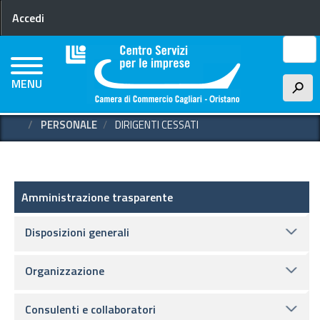
Menu profilo utente
Salta
Accedi
al
contenuto
Cerca
principale
MENU
h
HOME
AMMINISTRAZIONE TRASPARENTE
PERSONALE
DIRIGENTI CESSATI
Amministrazione trasparente
Amministrazione trasparente
Disposizioni generali
Organizzazione
Consulenti e collaboratori