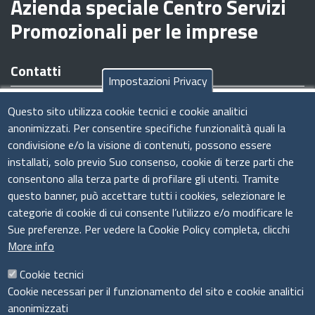
Azienda speciale Centro Servizi
Promozionali per le imprese
Contatti
Impostazioni Privacy
Sede legale/operativa:
Viale Armando Diaz n. 221 - 09126
Questo sito utilizza cookie tecnici e cookie analitici
Cagliari (CA)
anonimizzati. Per consentire specifiche funzionalità quali la
Tel:
070.34961
condivisione e/o la visione di contenuti, possono essere
Codice Fiscale e Partita IVA:
03011440926
installati, solo previo Suo consenso, cookie di terze parti che
E-Mail
:
amministrazione@csimprese.it
consentono alla terza parte di profilare gli utenti. Tramite
Pec:
amministrazione@pec.csimprese.it
questo banner, può accettare tutti i cookies, selezionare le
Sito web:
www.csimprese.it
categorie di cookie di cui consente l’utilizzo e/o modificare le
Sue preferenze. Per vedere la Cookie Policy completa, clicchi
More info
Cookie tecnici
Cookie necessari per il funzionamento del sito e cookie analitici
Seguici su
anonimizzati